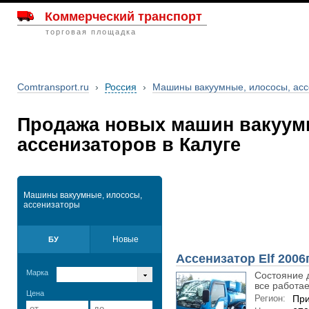
Коммерческий транспорт
торговая площадка
Comtransport.ru
›
Россия
›
Машины вакуумные, илососы, ас
Продажа новых машин вакуум
ассенизаторов в Калуге
Машины вакуумные, илососы,
ассенизаторы
Новые
БУ
Ассенизатор Elf 2006
Марка
Состояние 
все работает
Цена
Регион:
При