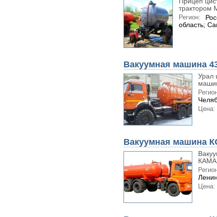
Прицеп цис
трактором М
Регион:
Рос
область; С
Вакуумная машина 4
Урал 
машин
Регион
Челяб
Цена:
Вакуумная машина К
Вакуу
КАМАЗ
Регион
Ленин
Цена: