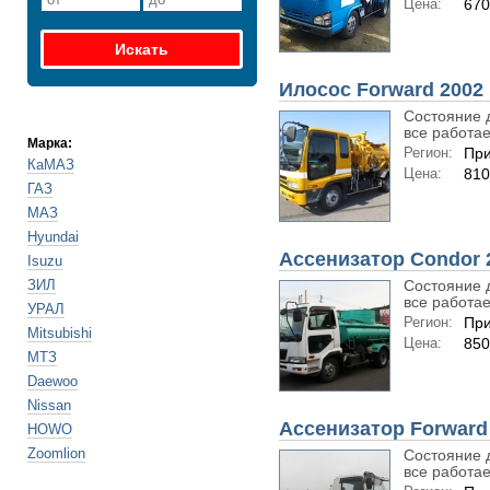
Цена:
670
Илосос Forward 2002 
Состояние 
все работает
Марка:
Регион:
При
КаМАЗ
Цена:
810
ГАЗ
МАЗ
Hyundai
Ассенизатор Condor 
Isuzu
ЗИЛ
Состояние 
все работает
УРАЛ
Регион:
При
Mitsubishi
Цена:
850
МТЗ
Daewoo
Nissan
Ассенизатор Forward
HOWO
Zoomlion
Состояние 
все работает