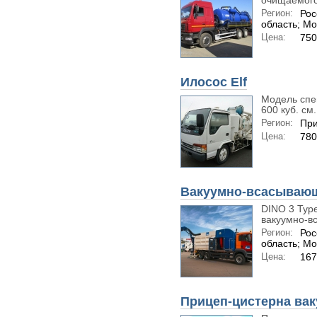
очищаемого 
Регион:
Рос
область; Мо
Цена:
750
Илосос Elf
Модель спец
600 куб. см.
Регион:
При
Цена:
780
Вакуумно-всасывающи
DINO 3 Type
вакуумно-в
Регион:
Рос
область; Мо
Цена:
167
Прицеп-цистерна вак